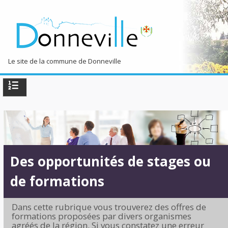
Le site de la commune de Donneville
TPL_PROTOSTAR_TOGGLE_MENU
Accueil
La commune
Côté Pratique
Des opportunités de stages ou
Loisirs & Découvertes
de formations
Dans cette rubrique vous trouverez des offres de
formations proposées par divers organismes
agréés de la région. Si vous constatez une erreur